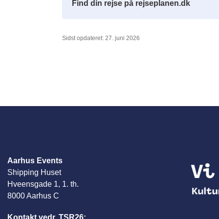
Find din rejse på rejseplanen.dk
Sidst opdateret: 27. juni 2026
Aarhus Events
Shipping Huset
Hveensgade 1, 1. th.
8000 Aarhus C
Kontakt vedr. TSR26: