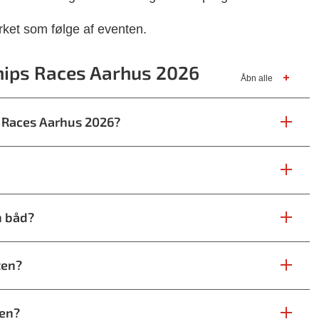
irket som følge af eventen.
Ships Races Aarhus 2026
Åbn alle
s Races Aarhus 2026?
n båd?
ten?
ten?