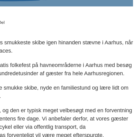
Del
ns smukkeste skibe igen hinanden stævne i Aarhus, når
Races.
gratis folkefest på havneområderne i Aarhus med besøg
 hundredetusinder af gæster fra hele Aarhusregionen.
 smukke skibe, nyde en familiestund og lære lidt om
.
9, og den er typisk meget velbesøgt med en forventning
ntens fire dage. Vi anbefaler derfor, at vores gæster
kel eller via offentlig transport, da
s forventeligt vil være meget efterspurgte.