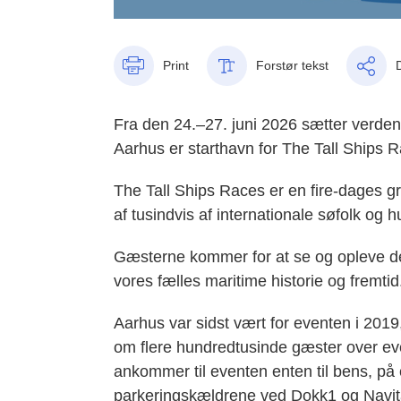
Print
Forstør tekst
Fra den 24.–27. juni 2026 sætter verde
Aarhus er starthavn for The Tall Ships 
The Tall Ships Races er en fire-dages 
af tusindvis af internationale søfolk og
Gæsterne kommer for at se og opleve de
vores fælles maritime historie og fremtid
Aarhus var sidst vært for eventen i 201
om flere hundredtusinde gæster over eve
ankommer til eventen enten til bens, på cy
parkeringskældrene ved Dokk1 og Navita