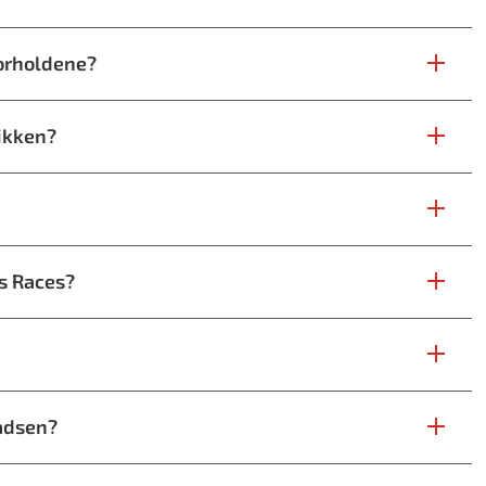
orholdene?
fikken?
ps Races?
ladsen?