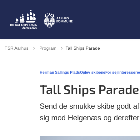
Tilbage til
TSR Aarhus
Program
Tall Ships Parade
Herman Sallings Plads
Oplev skibene
For sejlinteressere
Tall Ships Parade
Send de smukke skibe godt afs
sig mod Helgenæs og derefter