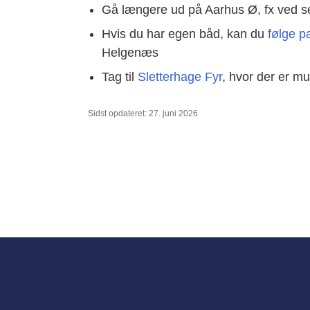
Gå længere ud på Aarhus Ø, fx ved sej
Hvis du har egen båd, kan du
følge p
Helgenæs
Tag til
Sletterhage Fyr
, hvor der er m
Sidst opdateret: 27. juni 2026