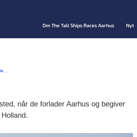
Om The Tall Ships Races Aarhus
Nyt
de
...
ted, når de forlader Aarhus og begiver
 Holland.