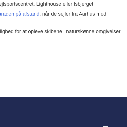
lsportscentret, Lighthouse eller Isbjerget
araden på afstand
, når de sejler fra Aarhus mod
ulighed for at opleve skibene i naturskønne omgivelser